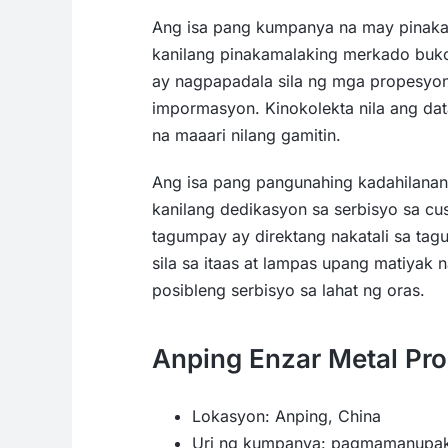
Ang isa pang kumpanya na may pinaka
kanilang pinakamalaking merkado bukod
ay nagpapadala sila ng mga propesyo
impormasyon. Kinokolekta nila ang dat
na maaari nilang gamitin.
Ang isa pang pangunahing kadahilana
kanilang dedikasyon sa serbisyo sa cu
tagumpay ay direktang nakatali sa tag
sila sa itaas at lampas upang matiyak 
posibleng serbisyo sa lahat ng oras.
Anping Enzar Metal Pro
Lokasyon: Anping, China
Uri ng kumpanya: pagmamanupak