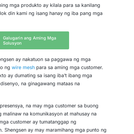
ng mga produkto ay kilala para sa kanilang
aalok din kami ng isang hanay ng iba pang mga
Galugarin ang Aming Mga
Solusyon
hengsen ay nakatuon sa paggawa ng mga
to ng
wire mesh
para sa aming mga customer.
to ay dumating sa isang iba’t ibang mga
 disenyo, na ginagawang mataas na
presensya, na may mga customer sa buong
g malinaw na komunikasyon at mahusay na
 mga customer ay tumatanggap ng
n.
Shengsen ay may maramihang mga punto ng