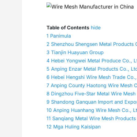
Table of Contents
hide
1
Panimula
2
Shenzhou Shengsen Metal Products C
3
Tianjin Huayuan Group
4
Hebei Yongwei Metal Produce Co., L
5
Anping Enzar Metal Products Co., Lt
6
Hebei Hengshi Wire Mesh Trade Co.,
7
Anping County Haotong Wire Mesh Co
8
Dingzhou Five-Star Metal Wire Mesh
9
Shandong Ganquan Import and Export
10
Anping Huanhang Wire Mesh Co., Lt
11
Sanqiang Metal Wire Mesh Products 
12
Mga Huling Kaisipan