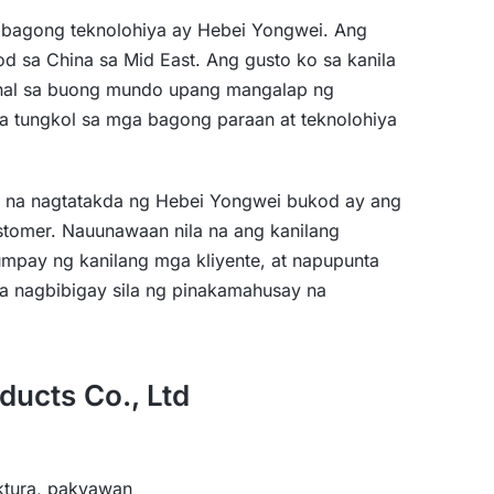
bagong teknolohiya ay Hebei Yongwei. Ang
 sa China sa Mid East. Ang gusto ko sa kanila
nal sa buong mundo upang mangalap ng
a tungkol sa mga bagong paraan at teknolohiya
n na nagtatakda ng Hebei Yongwei bukod ay ang
stomer. Nauunawaan nila na ang kanilang
umpay ng kanilang mga kliyente, at napupunta
na nagbibigay sila ng pinakamahusay na
ducts Co., Ltd
tura, pakyawan