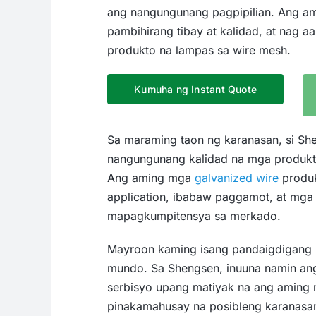
ang nangungunang pagpipilian. Ang ami
pambihirang tibay at kalidad, at nag 
produkto na lampas sa wire mesh.
Kumuha ng Instant Quote
Sa maraming taon ng karanasan, si S
nangungunang kalidad na mga produk
Ang aming mga
galvanized wire
produk
application, ibabaw paggamot, at mga
mapagkumpitensya sa merkado.
Mayroon kaming isang pandaigdigang 
mundo. Sa Shengsen, inuuna namin an
serbisyo upang matiyak na ang aming
pinakamahusay na posibleng karanasa