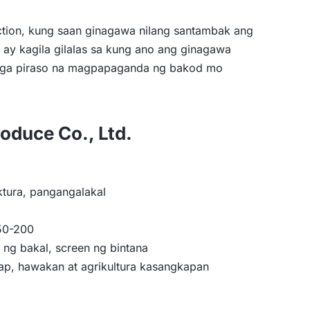
ction, kung saan ginagawa nilang santambak ang
 ay kagila gilalas sa kung ano ang ginagawa
t mga piraso na magpapaganda ng bakod mo
oduce Co., Ltd.
ura, pangangalakal
50-200
ng bakal, screen ng bintana
ap, hawakan at agrikultura kasangkapan