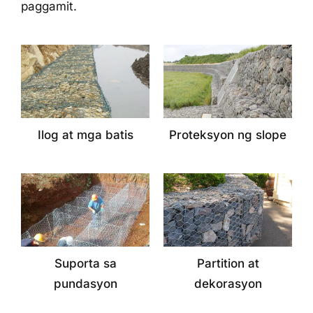
paggamit.
Ilog at mga batis
Proteksyon ng slope
Suporta sa
Partition at
pundasyon
dekorasyon