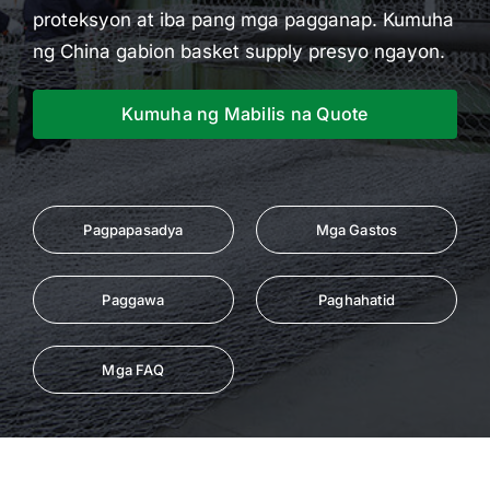
proteksyon at iba pang mga pagganap. Kumuha
ng China gabion basket supply presyo ngayon.
Kumuha ng Mabilis na Quote
Pagpapasadya
Mga Gastos
Paggawa
Paghahatid
Mga FAQ