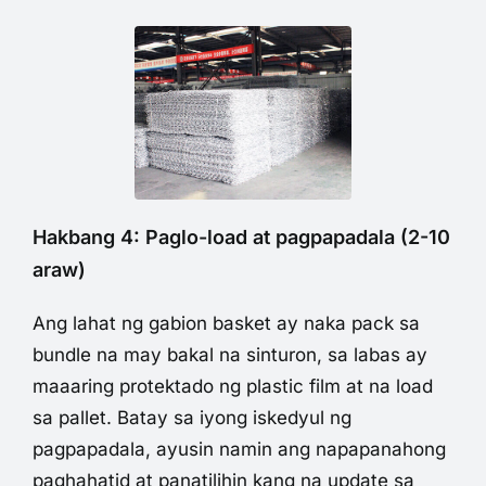
Hakbang 4: Paglo-load at pagpapadala (2-10
araw)
Ang lahat ng gabion basket ay naka pack sa
bundle na may bakal na sinturon, sa labas ay
maaaring protektado ng plastic film at na load
sa pallet. Batay sa iyong iskedyul ng
pagpapadala, ayusin namin ang napapanahong
paghahatid at panatilihin kang na update sa