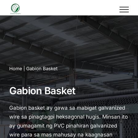
Skip
to
content
Home
| Gabion Basket
Gabion Basket
Gabion basket ay gawa sa mabigat galvanized
wire sa pinagtagpi heksagonal hugis. Minsan ito
ay gumagamit ng PVC pinahiran galvanized
wire para sa mas mahusay na kaagnasan