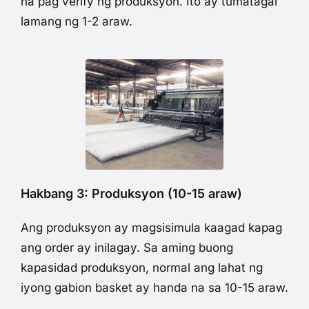
na pag verify ng produksyon. Ito ay tumatagal
lamang ng 1-2 araw.
Hakbang 3: Produksyon (10-15 araw)
Ang produksyon ay magsisimula kaagad kapag
ang order ay inilagay. Sa aming buong
kapasidad produksyon, normal ang lahat ng
iyong gabion basket ay handa na sa 10-15 araw.