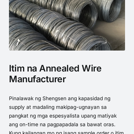
Itim na Annealed Wire
Manufacturer
Pinalawak ng Shengsen ang kapasidad ng
supply at madaling makipag-ugnayan sa
pangkat ng mga espesyalista upang matiyak
ang on-time na pagpapadala sa bawat oras.
Kung kailangan mo ng isang sample order o itim