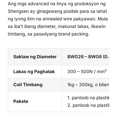
Ang mga advanced na linya ng produksyon ng
Shengsen ay ginagawang posible para sa lahat
ng iyong itim na annealed wire pakyawan. Mula
sa iba’t ibang diameter, makunat lakas, likawin
timbang, sa pasadyang brand packing.
Saklaw ng Diameter
BWG26 – BWG6 (0.45 
Lakas ng Paghatak
300 – 500N / mm²
Coil Timbang
1kg – 200kg, o bilang 
1. panloob na plastik na
Pakete
2. panloob na plastik n