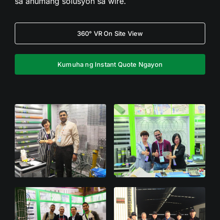
sa anumang solusyon sa wire.
360° VR On Site View
Kumuha ng Instant Quote Ngayon