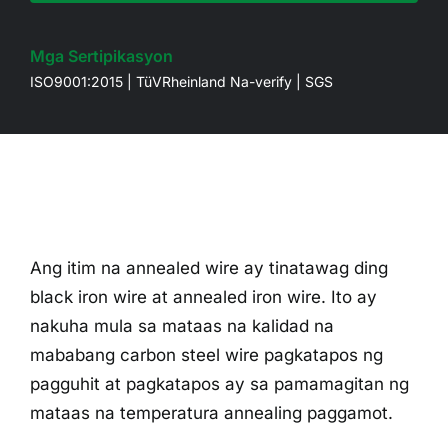
Mga Sertipikasyon
ISO9001:2015 | TüVRheinland Na-verify | SGS
Ang itim na annealed wire ay tinatawag ding
black iron wire at annealed iron wire. Ito ay
nakuha mula sa mataas na kalidad na
mababang carbon steel wire pagkatapos ng
pagguhit at pagkatapos ay sa pamamagitan ng
mataas na temperatura annealing paggamot.