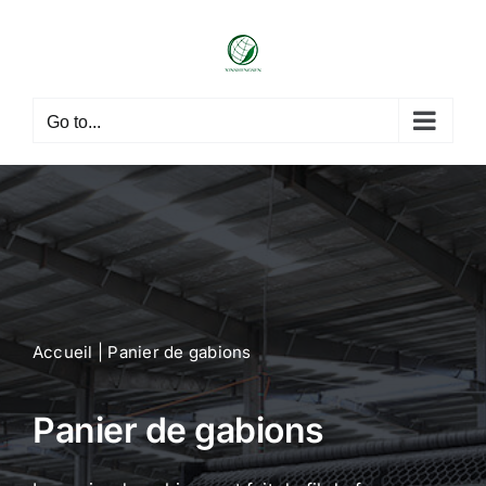
Skip
to
content
Go to...
Accueil
| Panier de gabions
Panier de gabions