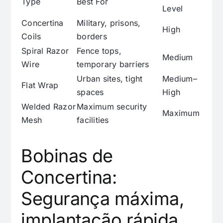
Type
Best For
Level
Concertina
Military, prisons,
High
Coils
borders
Spiral Razor
Fence tops,
Medium
Wire
temporary barriers
Urban sites, tight
Medium–
Flat Wrap
spaces
High
Welded Razor
Maximum security
Maximum
Mesh
facilities
Bobinas de
Concertina:
Segurança máxima,
implantação rápida