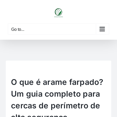
Skip
to
content
Go to...
O que é arame farpado?
Um guia completo para
cercas de perímetro de