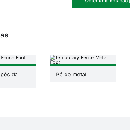
Obter uma cotação 
ças
 pés da
Pé de metal