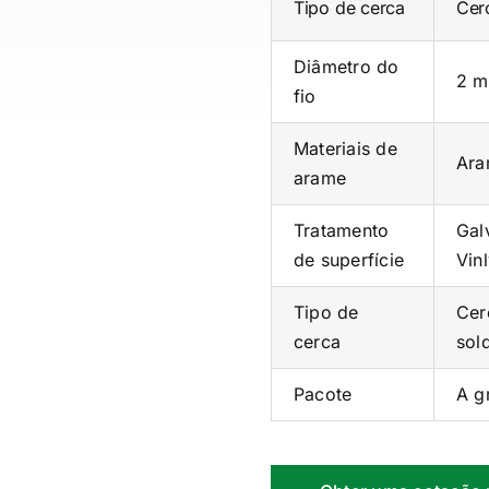
Tipo de cerca
Cer
Diâmetro do
2 m
fio
Materiais de
Ara
arame
Tratamento
Gal
de superfície
Vin
Tipo de
Cer
cerca
sol
Pacote
A g