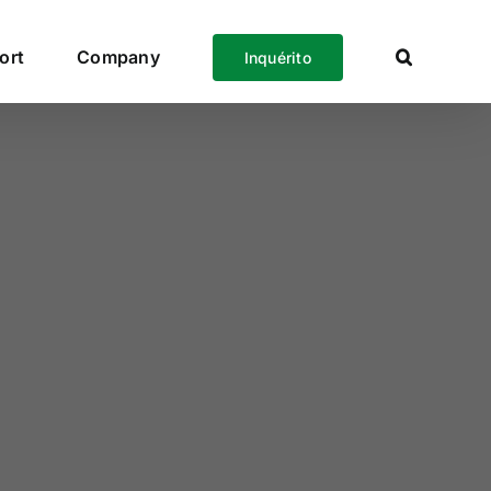
ort
Company
Inquérito