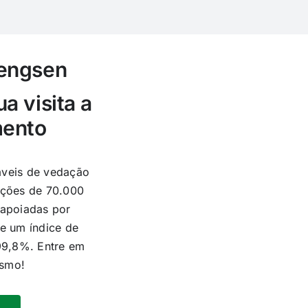
hengsen
a visita a
mento
áveis de vedação
ações de 70.000
 apoiadas por
 e um índice de
 99,8%. Entre em
esmo!