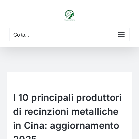
Skip
to
content
Go to...
I 10 principali produttori
di recinzioni metalliche
in Cina: aggiornamento