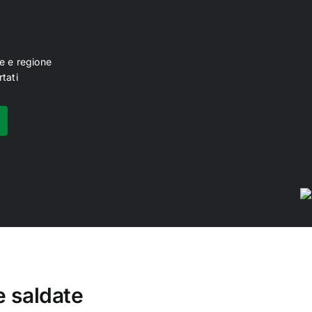
+
e e regione
tati
e saldate