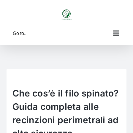
Skip
to
content
Go to...
Che cos’è il filo spinato?
Guida completa alle
recinzioni perimetrali ad