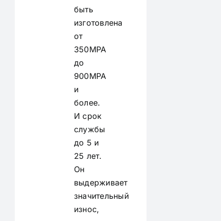
быть
изготовлена
от
350MPA
до
900MPA
и
более.
И срок
службы
до 5 и
25 лет.
Он
выдерживает
значительный
износ,