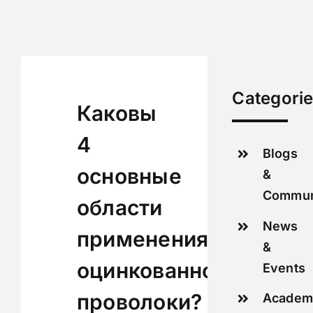
Skip
to
content
Categori
Каковы
4
Blogs
основные
&
Commun
области
News
применения
&
оцинкованной
Events
проволоки?
Academ