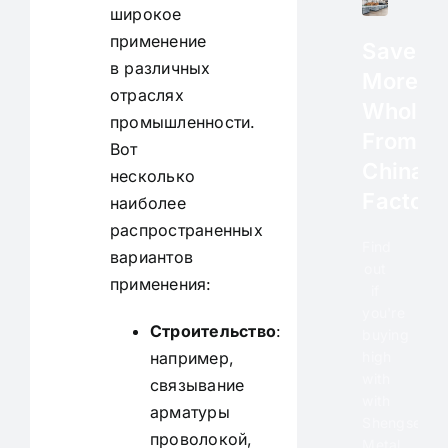
широкое
применение
Save
в различных
More
отраслях
Wholes
промышленности.
From
Вот
China
несколько
Factory
наиболее
распространенных
Find
вариантов
out
применения:
if
you're
Строительство
:
buying
например,
high
with
связывание
with
арматуры
Shengsen
проволокой,
Metal