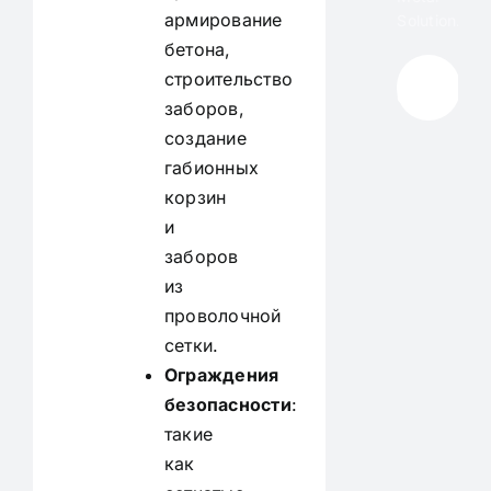
армирование
Solution.
бетона,
строительство
Get A
Quote
заборов,
создание
габионных
корзин
и
заборов
из
проволочной
сетки.
Ограждения
безопасности
:
такие
как