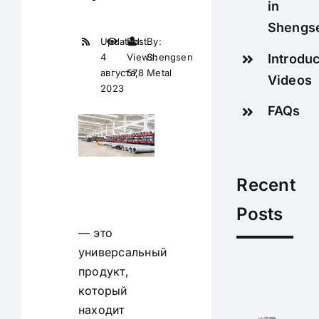
in
Shengs
Updated:
Post
By:
Introduc
4
Views:
Shengsen
августа,
578
Metal
Videos
2023
FAQs
Recent
Оцинкованная
Posts
проволока
— это
универсальный
продукт,
который
находит